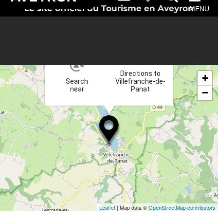
Le site officiel du Tourisme en Aveyron
MENU
×
Directions to
+
Search
Villefranche-de-
near
Panat
−
Leaflet
| Map data ©
OpenStreetMap contributors