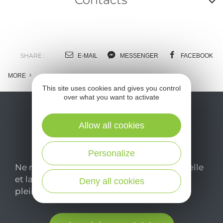
A
o
m
SHARE :
E-MAIL
MESSENGER
FACEBOOK
l
MORE
This site uses cookies and gives you control
c
over what you want to activate
Allow all cookies
Personalize
Ne manquez pas notre newsletter mensuelle
et laissez-vous inspirer pour profiter
Deny all cookies
pleinement de votre séjour en Aveyron.