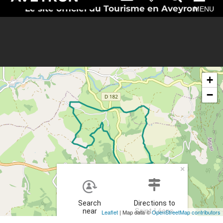
Le site officiel du Tourisme en Aveyron
MENU
+
−
×
Search
Directions to
near
Saint-Léons
Leaflet
| Map data ©
OpenStreetMap contributors