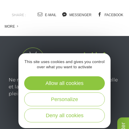
o
m
SHARE :
E-MAIL
MESSENGER
FACEBOOK
l
MORE
c
This site uses cookies and gives you control
over what you want to activate
Ne manquez pas notre newsletter mensuelle
Allow all cookies
et laissez-vous inspirer pour profiter
pleinement de votre séjour en Aveyron.
Personalize
Je m'abonne ici
Deny all cookies