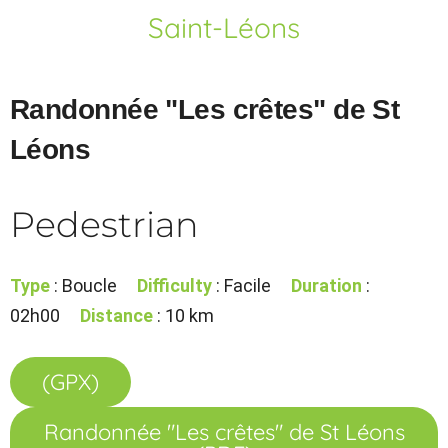
Saint-Léons
Randonnée "Les crêtes" de St
Léons
Pedestrian
Type
: Boucle
Difficulty
: Facile
Duration
:
02h00
Distance
: 10 km
(GPX)
Randonnée "Les crêtes" de St Léons