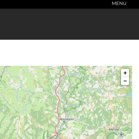
MENU
+
−