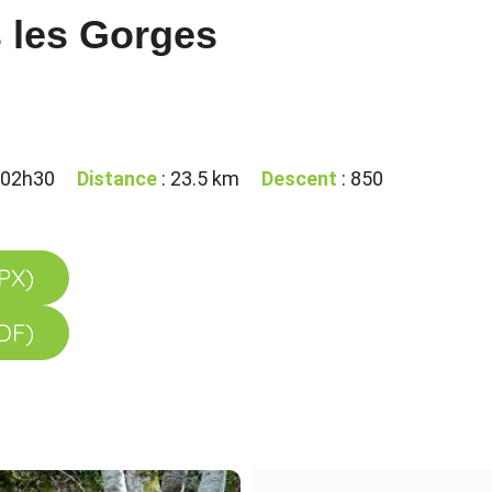
s les Gorges
 02h30
Distance
: 23.5 km
Descent
: 850
GPX)
PDF)