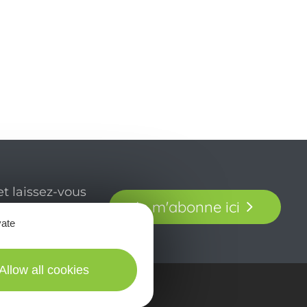
t laissez-vous
Je m'abonne ici
our en Aveyron.
vate
Allow all cookies
in picturES