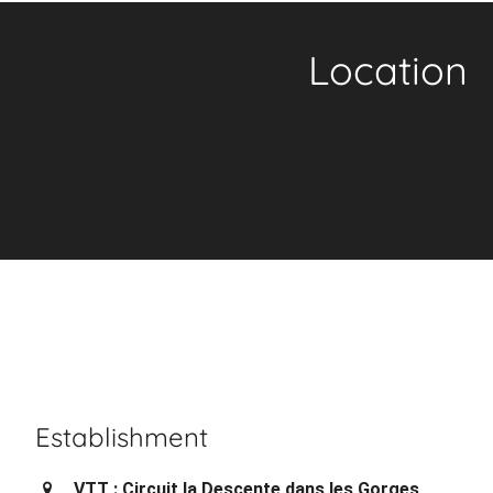
Location
Establishment
VTT : Circuit la Descente dans les Gorges