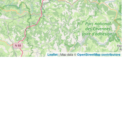
| Map data ©
Leaflet
OpenStreetMap contributors