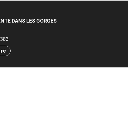
CENTE DANS LES GORGES
58383
ire