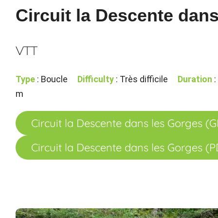
Circuit la Descente dan
VTT
Type
: Boucle
Difficulty
: Très difficile
Duration
:
m
Circuit la Descente dans les Gorges (
Circuit la Descente dans les Gorges (