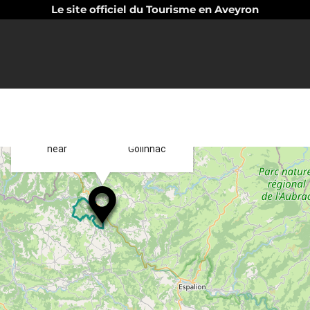
Le site officiel du Tourisme en Aveyron
×
Search
Directions to
near
Golinhac