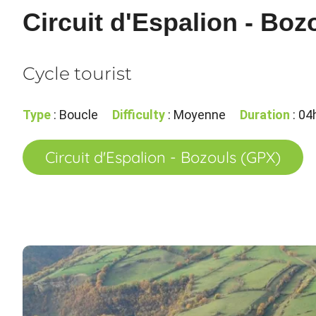
Circuit d'Espalion - Boz
Cycle tourist
Type
: Boucle
Difficulty
: Moyenne
Duration
: 04
Circuit d'Espalion - Bozouls (GPX)