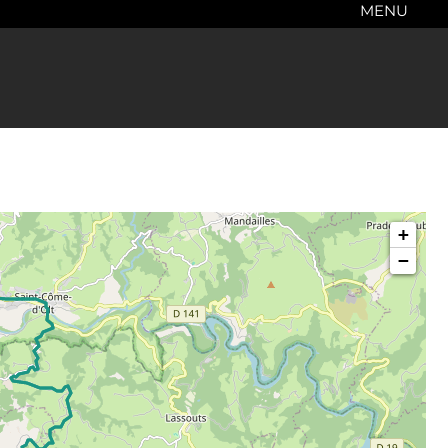
MENU
×
+
−