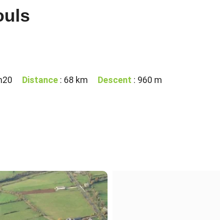
ouls
h20
Distance
: 68 km
Descent
: 960 m