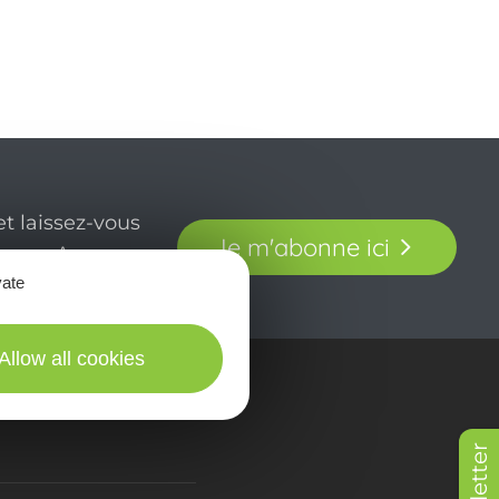
t laissez-vous
Je m'abonne ici
our en Aveyron.
vate
Allow all cookies
in picturES