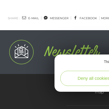
SHARE :
E-MAIL
MESSENGER
FACEBOOK
MOR
Thi
Deny all cookie
map