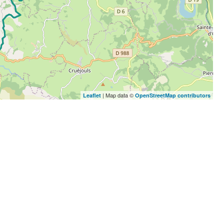
| Map data ©
Leaflet
OpenStreetMap contributors