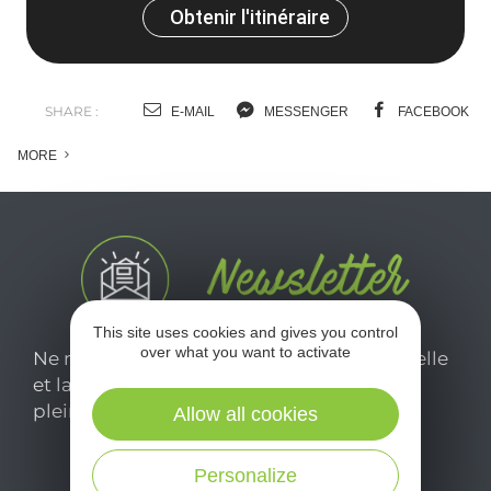
Obtenir l'itinéraire
SHARE :
E-MAIL
MESSENGER
FACEBOOK
MORE
This site uses cookies and gives you control
over what you want to activate
Ne manquez pas notre newsletter mensuelle
et laissez-vous inspirer pour profiter
pleinement de votre séjour en Aveyron.
Allow all cookies
Personalize
Je m'abonne ici