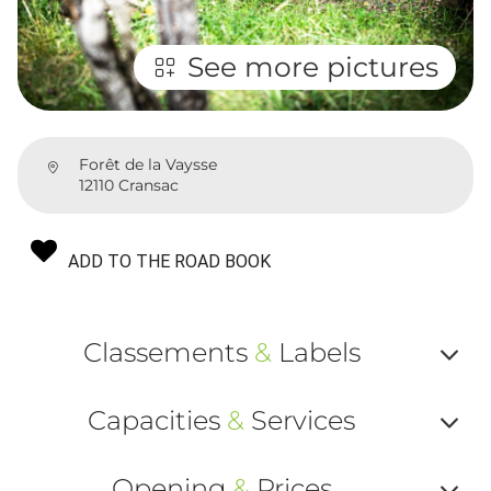
See more pictures
Forêt de la Vaysse
12110 Cransac
ADD TO THE ROAD BOOK
Classements
&
Labels
Af
Capacities
&
Services
ou
Af
ma
Opening
&
Prices