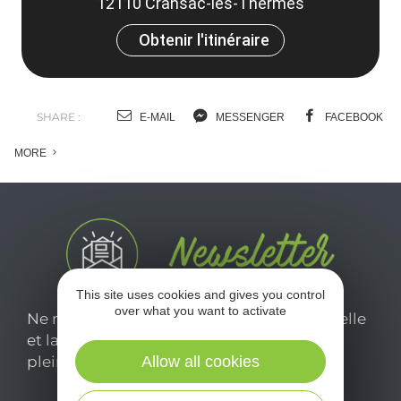
12110 Cransac-les-Thermes
Obtenir l'itinéraire
SHARE :
E-MAIL
MESSENGER
FACEBOOK
MORE
This site uses cookies and gives you control
over what you want to activate
Ne manquez pas notre newsletter mensuelle
et laissez-vous inspirer pour profiter
pleinement de votre séjour en Aveyron.
Allow all cookies