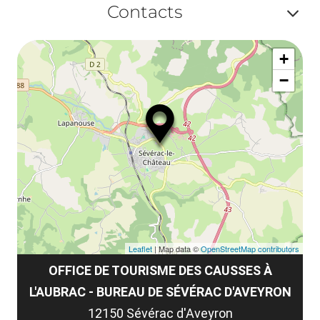
ma
Contacts
ou
le
Af
ma
la
+
ou
le
−
ma
la
le
co
Leaflet
| Map data ©
OpenStreetMap contributors
OFFICE DE TOURISME DES CAUSSES À
L'AUBRAC - BUREAU DE SÉVÉRAC D'AVEYRON
12150 Sévérac d'Aveyron