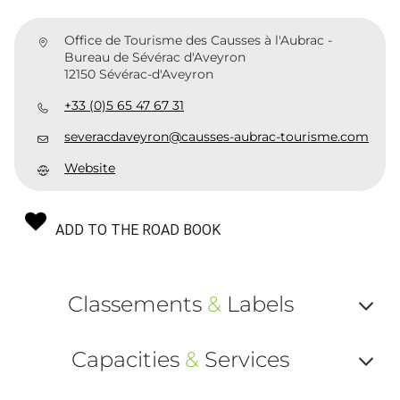
Office de Tourisme des Causses à l'Aubrac -
Bureau de Sévérac d'Aveyron
12150 Sévérac-d'Aveyron
+33 (0)5 65 47 67 31
severacdaveyron@causses-aubrac-tourisme.com
Website
ADD TO THE ROAD BOOK
Classements
&
Labels
Af
Capacities
&
Services
ou
Af