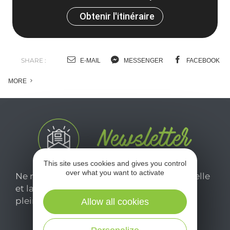
Obtenir l'itinéraire
SHARE :
E-MAIL
MESSENGER
FACEBOOK
MORE
This site uses cookies and gives you control
over what you want to activate
Ne manquez pas notre newsletter mensuelle
et laissez-vous inspirer pour profiter
pleinement de votre séjour en Aveyron.
Allow all cookies