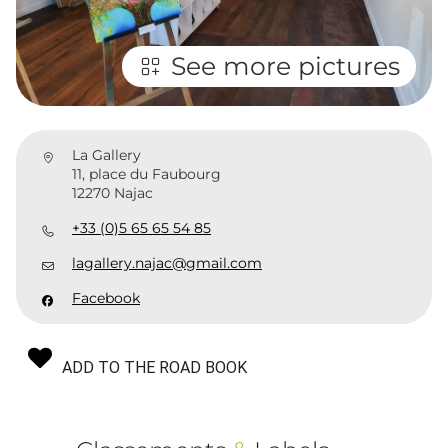
See more pictures
La Gallery
11, place du Faubourg
12270 Najac
+33 (0)5 65 65 54 85
lagallery.najac@gmail.com
Facebook
ADD TO THE ROAD BOOK