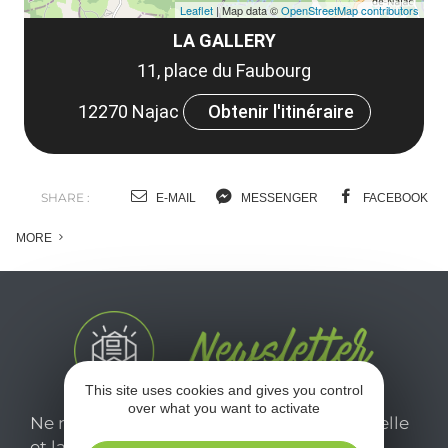
Leaflet
| Map data ©
OpenStreetMap contributors
LA GALLERY
11, place du Faubourg
12270 Najac
Obtenir l'itinéraire
SHARE :
E-MAIL
MESSENGER
FACEBOOK
MORE
This site uses cookies and gives you control
over what you want to activate
Ne manquez pas notre newsletter mensuelle
et laissez-vous inspirer pour profiter