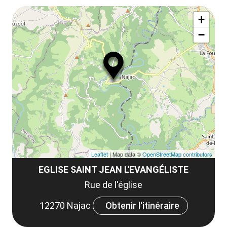
le
Af
ma
la
+
ou
le
−
ma
ou
le
et
co
tar
Leaflet
| Map data ©
OpenStreetMap contributors
EGLISE SAINT JEAN L'EVANGÉLISTE
Rue de l'église
12270 Najac
Obtenir l'itinéraire