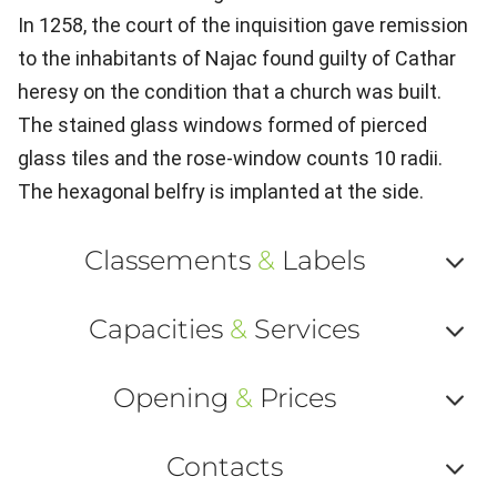
In 1258, the court of the inquisition gave remission
to the inhabitants of Najac found guilty of Cathar
heresy on the condition that a church was built.
The stained glass windows formed of pierced
glass tiles and the rose-window counts 10 radii.
The hexagonal belfry is implanted at the side.
Classements
&
Labels
Af
Capacities
&
Services
ou
Af
ma
Opening
&
Prices
ou
le
Af
ma
Contacts
la
ou