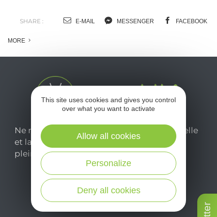
SHARE :
E-MAIL
MESSENGER
FACEBOOK
MORE
This site uses cookies and gives you control
over what you want to activate
Ne manquez pas notre newsletter mensuelle
Allow all cookies
et laissez-vous inspirer pour profiter
pleinement de votre séjour en Aveyron.
Personalize
Je m'abonne ici
Deny all cookies