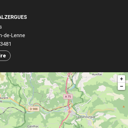
VALZERGUES
s
in-de-Lenne
.03481
ire
+
−