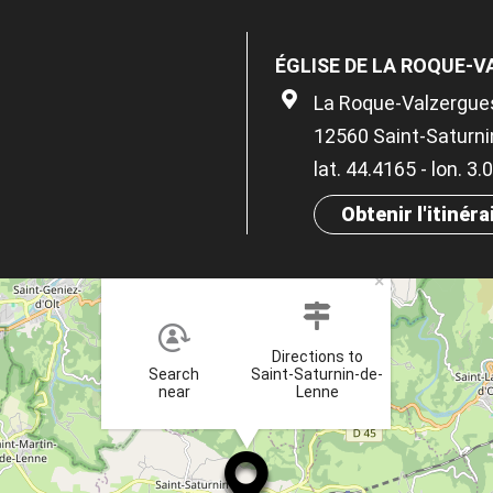
ÉGLISE DE LA ROQUE-
La Roque-Valzergue
12560 Saint-Saturn
lat. 44.4165 - lon. 3
Obtenir l'itinéra
×
Directions to
Search
Saint-Saturnin-de-
near
Lenne