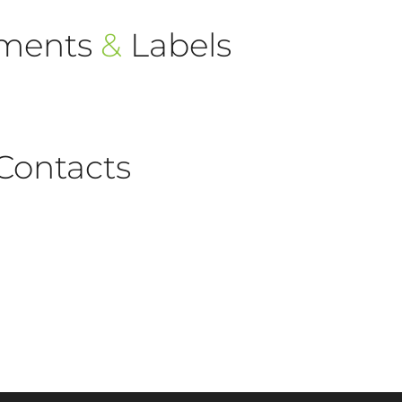
ements
&
Labels
Contacts