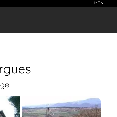
MENU
ergues
age