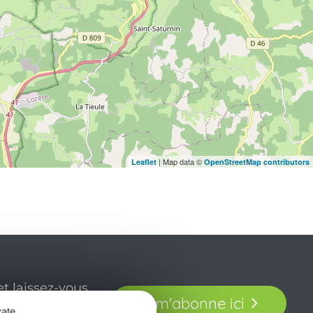
| Map data ©
Leaflet
OpenStreetMap contributors
t laissez-vous
Je m'abonne ici
our en Aveyron.
vate