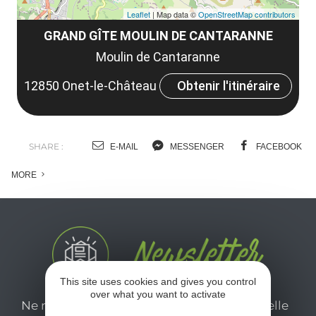
Leaflet
| Map data ©
OpenStreetMap contributors
GRAND GÎTE MOULIN DE CANTARANNE
Moulin de Cantaranne
12850 Onet-le-Château
Obtenir l'itinéraire
SHARE :
E-MAIL
MESSENGER
FACEBOOK
MORE
This site uses cookies and gives you control
over what you want to activate
Ne manquez pas notre newsletter mensuelle