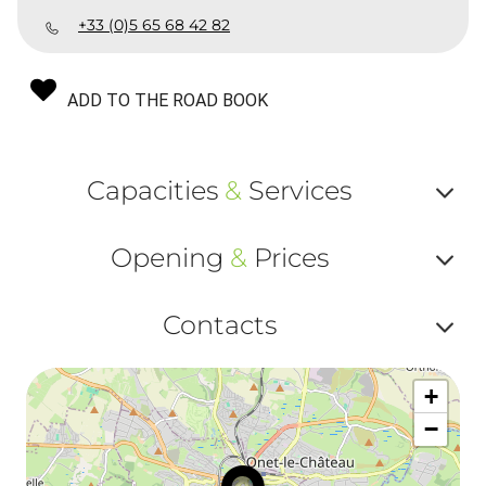
+33 (0)5 65 68 42 82
ADD TO THE ROAD BOOK
Capacities
&
Services
Af
Opening
&
Prices
ou
Af
ma
Contacts
ou
le
Af
ma
la
+
ou
le
−
ma
ou