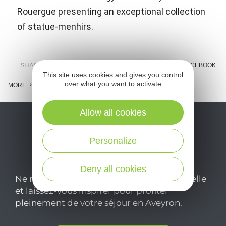
Rouergue presenting an exceptional collection
of statue-menhirs.
SHARE :
E-MAIL
MESSENGER
FACEBOOK
This site uses cookies and gives you control
over what you want to activate
MORE
Allow all cookies
Personalize
Deny all cookies
Ne manquez pas notre newsletter mensuelle
et laissez-vous inspirer pour profiter
pleinement de votre séjour en Aveyron.