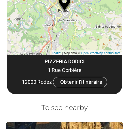
le
et
co
tar
Leaflet
| Map data ©
OpenStreetMap contributors
PIZZERIA DODICI
1 Rue Corbière
12000 Rodez
Obtenir l'itinéraire
To see nearby