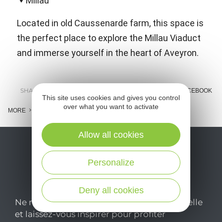
Millau
Located in old Caussenarde farm, this space is
the perfect place to explore the Millau Viaduct
and immerse yourself in the heart of Aveyron.
SHARE :
E-MAIL
MESSENGER
FACEBOOK
This site uses cookies and gives you control
over what you want to activate
MORE
Allow all cookies
Personalize
Deny all cookies
Ne manquez pas notre newsletter mensuelle
et laissez-vous inspirer pour profiter