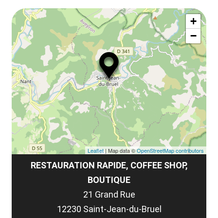
le
Af
ma
la
+
ou
le
−
ma
ou
le
et
co
tar
Leaflet
| Map data ©
OpenStreetMap contributors
RESTAURATION RAPIDE, COFFEE SHOP,
BOUTIQUE
21 Grand Rue
12230 Saint-Jean-du-Bruel