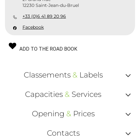
12230 Saint-Jean-du-Bruel
+33 (0)6 41 89 20 96
Facebook
ADD TO THE ROAD BOOK
Classements
&
Labels
Af
Capacities
&
Services
ou
Af
ma
Opening
&
Prices
ou
le
Af
ma
Contacts
la
ou