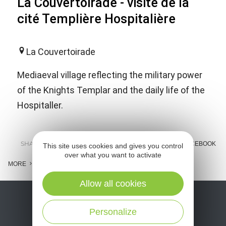
La Couvertoirade - visite de la
cité Templière Hospitalière
La Couvertoirade
Mediaeval village reflecting the military power
of the Knights Templar and the daily life of the
Hospitaller.
SHARE :
E-MAIL
MESSENGER
FACEBOOK
This site uses cookies and gives you control
over what you want to activate
MORE
Allow all cookies
Personalize