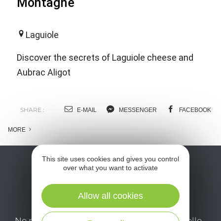
Montagne
Laguiole
Discover the secrets of Laguiole cheese and
Aubrac Aligot
SHARE :
E-MAIL
MESSENGER
FACEBOOK
MORE
This site uses cookies and gives you control
over what you want to activate
Allow all cookies
Ne manquez pas notre newsletter mensuelle