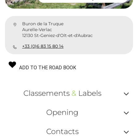
Buron de la Truque
Aurelle-Verlac
12130 St-Geniez-d'Olt-et-d'Aubrac
+33 (0)6 83 15 80 14
ADD TO THE ROAD BOOK
Classements
&
Labels
Af
Opening
ou
Af
ma
Contacts
ou