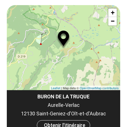
le
Af
ma
la
+
ou
le
−
ma
ou
le
et
co
tar
Leaflet
| Map data ©
OpenStreetMap contributors
BURON DE LA TRUQUE
Aurelle-Verlac
12130 Saint-Geniez-d'Olt-et-d'Aubrac
Obtenir l'itinéraire