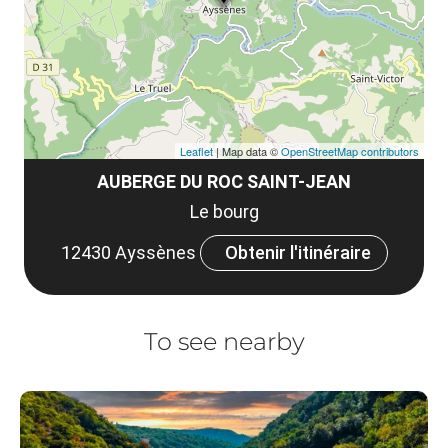
co
tar
Leaflet
| Map data ©
OpenStreetMap contributors
AUBERGE DU ROC SAINT-JEAN
Le bourg
12430 Ayssènes
Obtenir l'itinéraire
To see nearby