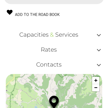
ADD TO THE ROAD BOOK
Capacities
&
Services
Af
Rates
ou
Af
ma
Contacts
ou
le
Af
ma
la
+
ou
le
−
ma
ou
le
et