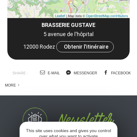
Leaflet
| Map data ©
OpenStreetMap contributors
BRASSERIE GUSTAVE
5 avenue de l'hôpital
12000 Rodez
Obtenir l'itinéraire
SHARE :
E-MAIL
MESSENGER
FACEBOOK
MORE
This site uses cookies and gives you control
over what you want to activate