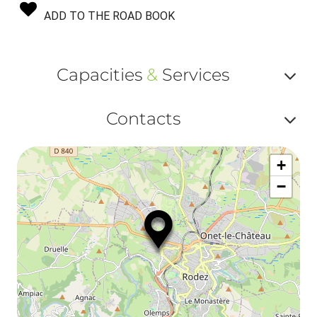
ADD TO THE ROAD BOOK
Capacities
&
Services
Af
Contacts
ou
Af
ma
+
ou
le
−
ma
la
le
co