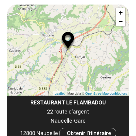
le
Af
ma
la
+
ou
le
−
ma
la
le
co
Leaflet
| Map data ©
OpenStreetMap contributors
RESTAURANT LE FLAMBADOU
22 route d'argent
Naucelle-Gare
12800 Naucelle
Obtenir l'itinéraire