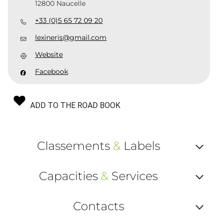
12800 Naucelle
+33 (0)5 65 72 09 20
lexineris@gmail.com
Website
Facebook
ADD TO THE ROAD BOOK
Classements
&
Labels
Af
Capacities
&
Services
ou
Af
ma
Contacts
ou