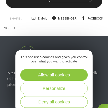
SHARE :
E-MAIL
MESSENGER
FACEBOOK
MORE
This site uses cookies and gives you control
over what you want to activate
Ne manquez pas notre newsletter mensuelle
Allow all cookies
et laissez-vous inspirer pour profiter
pleinement de votre séjour en Aveyron.
Personalize
Je m'abonne ici
Deny all cookies