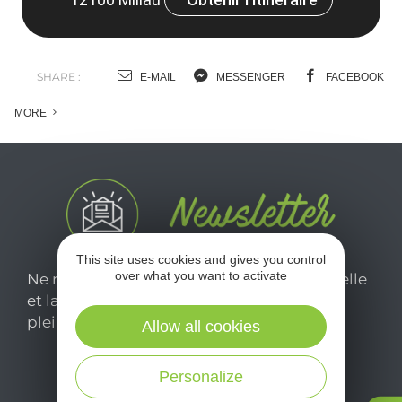
SHARE :
E-MAIL
MESSENGER
FACEBOOK
MORE
This site uses cookies and gives you control
over what you want to activate
Ne manquez pas notre newsletter mensuelle
et laissez-vous inspirer pour profiter
pleinement de votre séjour en Aveyron.
Allow all cookies
Personalize
Je m'abonne ici