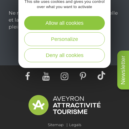
This site uses cookies and gives you control
over what you want to activate
Ne manquez pas notre newsletter mensuelle
et laissez-vous inspirer pour profiter
Allow all cookies
pleinement de votre séjour en Aveyron.
Personalize
Je m'abonne ici
Deny all cookies
Newsletter
Sitemap
Legals