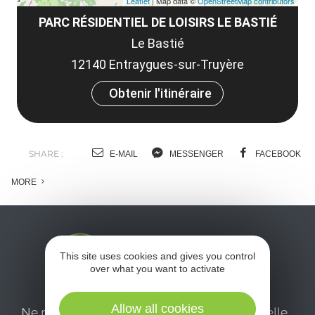
Leaflet
| Map data ©
OpenStreetMap contributors
PARC RÉSIDENTIEL DE LOISIRS LE BASTIÉ
Le Bastié
12140 Entraygues-sur-Truyère
Obtenir l'itinéraire
SHARE :
E-MAIL
MESSENGER
FACEBOOK
MORE
This site uses cookies and gives you control
over what you want to activate
Allow all cookies
Ne manquez pas notre newsletter mensuelle