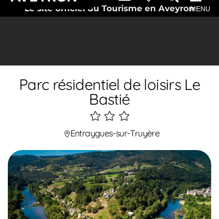
Le site officiel du Tourisme en Aveyron
MENU
Parc résidentiel de loisirs Le
Bastié
3
étoiles
Entraygues-sur-Truyère