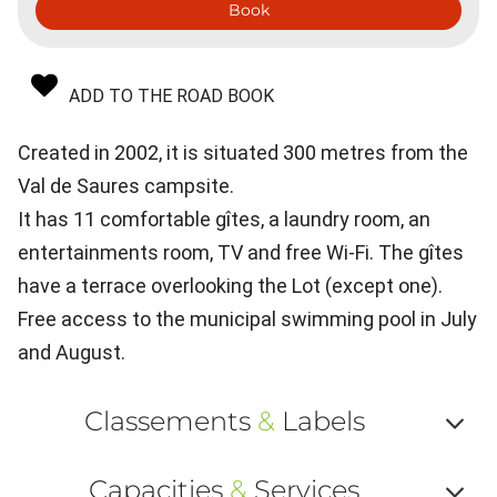
Book
ADD TO THE ROAD BOOK
Created in 2002, it is situated 300 metres from the
Val de Saures campsite.
It has 11 comfortable gîtes, a laundry room, an
entertainments room, TV and free Wi-Fi. The gîtes
have a terrace overlooking the Lot (except one).
Free access to the municipal swimming pool in July
and August.
Classements
&
Labels
Af
Capacities
&
Services