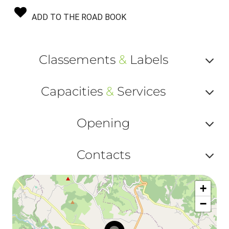
ADD TO THE ROAD BOOK
Classements
&
Labels
Af
Capacities
&
Services
ou
Af
ma
Opening
ou
le
Af
ma
Contacts
la
ou
le
Af
ma
la
+
ou
le
−
ma
ou