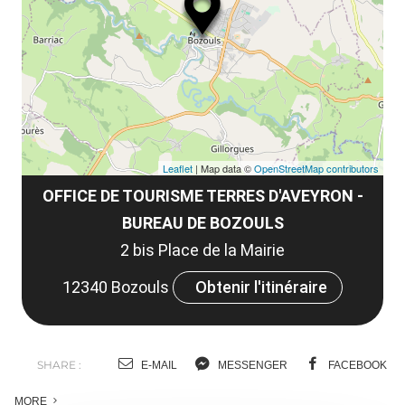
le
et
co
tar
Leaflet
| Map data ©
OpenStreetMap contributors
OFFICE DE TOURISME TERRES D'AVEYRON -
BUREAU DE BOZOULS
2 bis Place de la Mairie
12340 Bozouls
Obtenir l'itinéraire
SHARE :
E-MAIL
MESSENGER
FACEBOOK
MORE