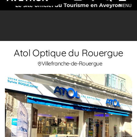
Le site officiel du Tourisme en Aveyron
MENU
Atol Optique du Rouergue
Villefranche-de-Rouergue