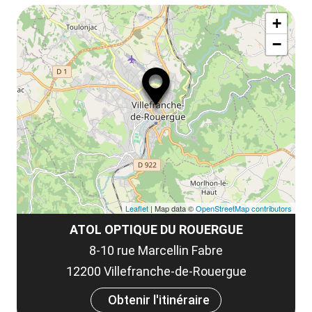
Af
+
ou
−
ma
le
co
Leaflet
| Map data ©
OpenStreetMap contributors
ATOL OPTIQUE DU ROUERGUE
8-10 rue Marcellin Fabre
12200 Villefranche-de-Rouergue
Obtenir l'itinéraire