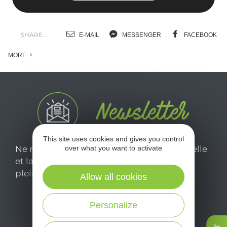
SHARE :
E-MAIL
MESSENGER
FACEBOOK
MORE
This site uses cookies and gives you control
over what you want to activate
Ne manquez pas notre newsletter mensuelle
et laissez-vous inspirer pour profiter
pleinement de votre séjour en Aveyron.
Allow all cookies
Personalize
Je m'abonne ici