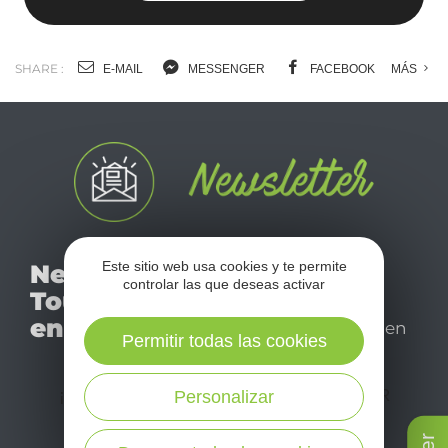
SHARE :
E-MAIL
MESSENGER
FACEBOOK
MÁS
No se pierda nuestro
Este sitio web usa cookies y te permite
Newsletter
mensual newsletter y
controlar las que deseas activar
Tourismo
déjese inspirar para
en Aveyron
disfrutar de su estancia en
Permitir todas las cookies
el Aveyron.
¡SUSCRÍBASE A NUESTRO NEWSLETTER
Personalizar
AQUÍ!