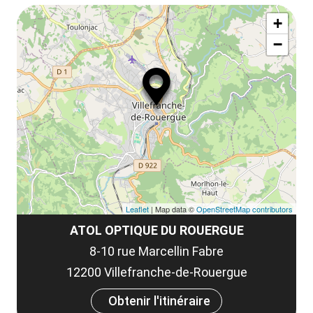
Af
+
ou
−
ma
le
co
Leaflet
| Map data ©
OpenStreetMap contributors
ATOL OPTIQUE DU ROUERGUE
8-10 rue Marcellin Fabre
12200 Villefranche-de-Rouergue
Obtenir l'itinéraire