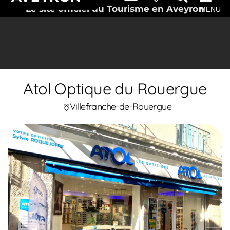
Le site officiel du Tourisme en Aveyron
MENU
Atol Optique du Rouergue
Villefranche-de-Rouergue