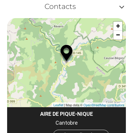
Af
ma
Contacts
ou
le
Af
ma
la
+
ou
le
−
ma
la
le
co
Leaflet
| Map data ©
OpenStreetMap contributors
AIRE DE PIQUE-NIQUE
Cantobre