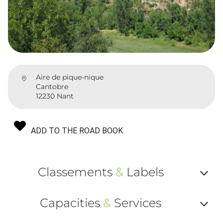
Aire de pique-nique
Cantobre
12230 Nant
ADD TO THE ROAD BOOK
Classements
&
Labels
Af
Capacities
&
Services
ou