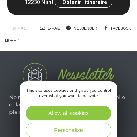
12230 Nant
Obtenir l'itinéraire
SHARE :
E-MAIL
MESSENGER
FACEBOOK
MORE
This site uses cookies and gives you control
over what you want to activate
Ne manquez pas notre newsletter mensuelle
et laissez-vous inspirer pour profiter
pleinement de votre séjour en Aveyron.
Allow all cookies
Personalize
Je m'abonne ici