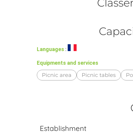
Class
Capaci
Languages
:
Equipments and services
Picnic area
Picnic tables
Po
Establishment