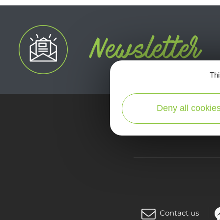
Thi
Deny all cookie
map
Contact us