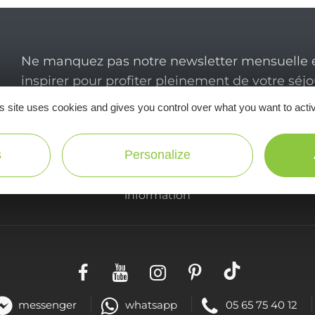
Ne manquez pas notre newsletter mensuelle e
inspirer pour profiter pleinement de votre séj
s site uses cookies and gives you control over what you want to acti
s
Personalize
Useful
information
messenger
whatsapp
05 65 75 40 12