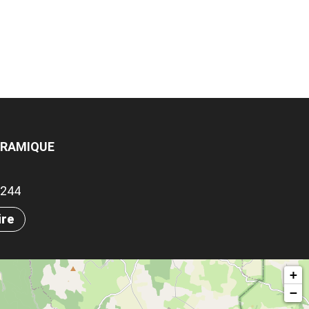
ORAMIQUE
.1244
ire
+
−