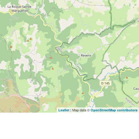
| Map data ©
Leaflet
OpenStreetMap contributors