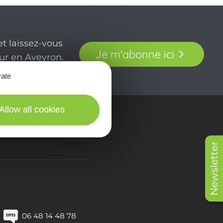
t laissez-vous
Je m'abonne ici
our en Aveyron.
vate
Allow all cookies
in picturES
Newsletter
06 48 14 48 78