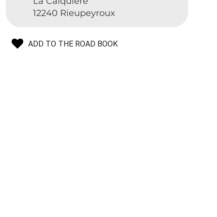
La Calquière
12240 Rieupeyroux
ADD TO THE ROAD BOOK