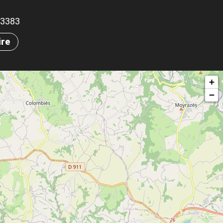
.23383
ire
+
−