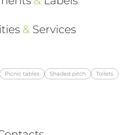
ements
&
Labels
ties
&
Services
Picnic tables
Shaded pitch
Toilets
Contacts