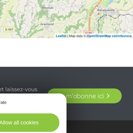
| Map data ©
Leaflet
OpenStreetMap contributors
t laissez-vous
Je m'abonne ici
our en Aveyron.
vate
Allow all cookies