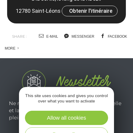
12780 Saint-Léons
Obtenir l'itinéraire
SHARE :
E-MAIL
MESSENGER
FACEBOOK
MORE
This site uses cookies and gives you control
over what you want to activate
Ne manquez pas notre newsletter mensuelle
et laissez-vous inspirer pour profiter
pleinement de votre séjour en Aveyron.
Allow all cookies