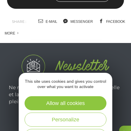
SHARE :
E-MAIL
MESSENGER
FACEBOOK
MORE
This site uses cookies and gives you control
over what you want to activate
Ne manquez pas notre newsletter mensuelle
et laissez-vous inspirer pour profiter
pleinement de votre séjour en Aveyron.
Allow all cookies
Personalize
Je m'abonne ici