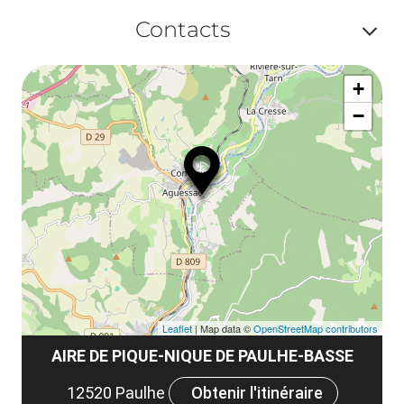
Af
ma
Contacts
ou
le
Af
ma
la
+
ou
le
−
ma
la
le
co
Leaflet
| Map data ©
OpenStreetMap contributors
AIRE DE PIQUE-NIQUE DE PAULHE-BASSE
12520 Paulhe
Obtenir l'itinéraire