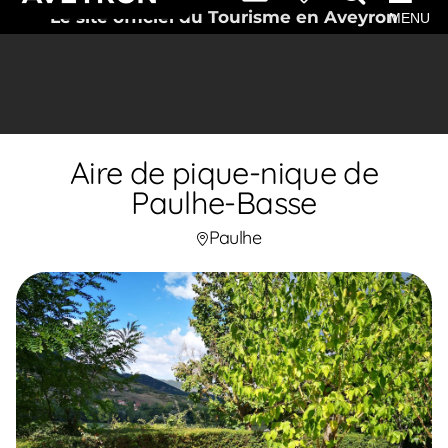
Le site officiel du Tourisme en Aveyron
MENU
Aire de pique-nique de
Paulhe-Basse
Paulhe