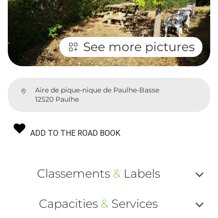
See more pictures
Aire de pique-nique de Paulhe-Basse
12520 Paulhe
ADD TO THE ROAD BOOK
Classements
&
Labels
Af
Capacities
&
Services
ou