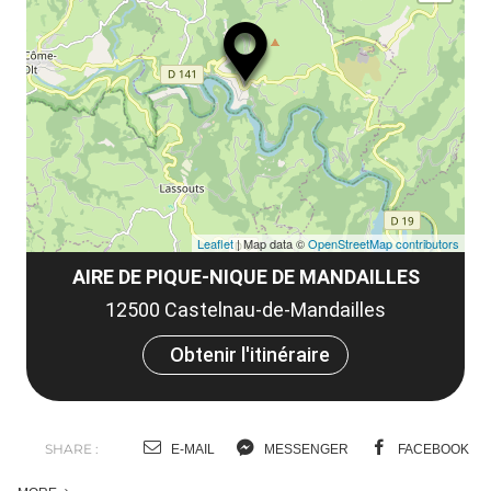
ma
la
le
co
Leaflet
| Map data ©
OpenStreetMap contributors
AIRE DE PIQUE-NIQUE DE MANDAILLES
12500 Castelnau-de-Mandailles
Obtenir l'itinéraire
SHARE :
E-MAIL
MESSENGER
FACEBOOK