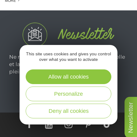
MORE
This site uses cookies and gives you control
Ne manquez pas notre newsletter mensuelle
over what you want to activate
et laissez-vous inspirer pour profiter
pleinement de votre séjour en Aveyron.
Allow all cookies
Je m'abonne ici
Personalize
Newsletter
Deny all cookies