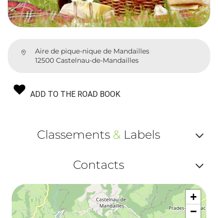
Aire de pique-nique de Mandailles
12500 Castelnau-de-Mandailles
ADD TO THE ROAD BOOK
Classements
&
Labels
Af
Contacts
ou
Af
ma
+
ou
le
−