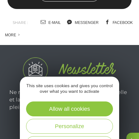
SHARE :
E-MAIL
MESSENGER
FACEBOOK
MORE
This site uses cookies and gives you control
over what you want to activate
Ne manquez pas notre newsletter mensuelle
et laissez-vous inspirer pour profiter
pleinement de votre séjour en Aveyron.
Allow all cookies
Personalize
Je m'abonne ici