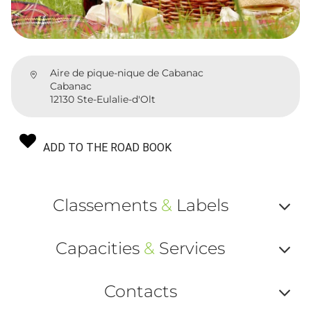
Aire de pique-nique de Cabanac
Cabanac
12130 Ste-Eulalie-d'Olt
ADD TO THE ROAD BOOK
Classements
&
Labels
Af
Capacities
&
Services
ou
Af
ma
Contacts
ou