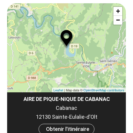
le
Af
ma
la
+
ou
le
−
ma
la
le
co
Leaflet
| Map data ©
OpenStreetMap contributors
AIRE DE PIQUE-NIQUE DE CABANAC
Cabanac
12130 Sainte-Eulalie-d'Olt
Obtenir l'itinéraire