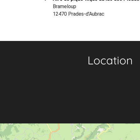
Brameloup
12470 Prades-d'Aubrac
Location