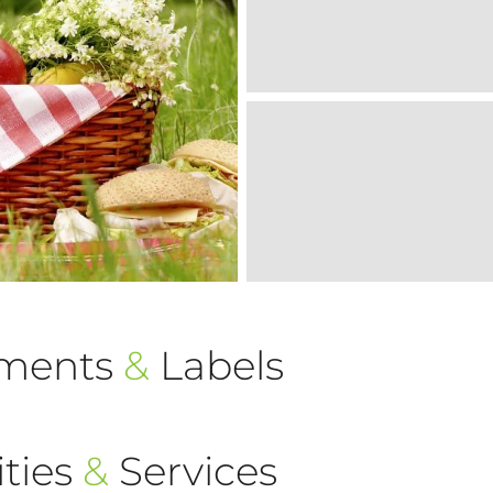
ements
&
Labels
ties
&
Services