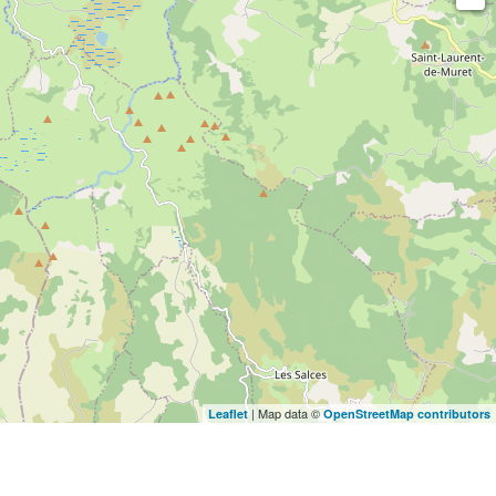
| Map data ©
Leaflet
OpenStreetMap contributors