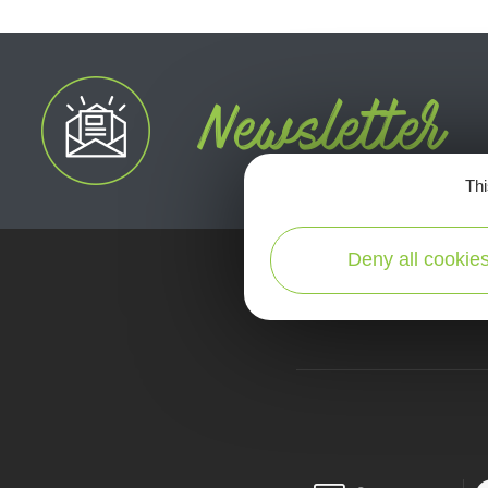
Thi
Deny all cookie
map