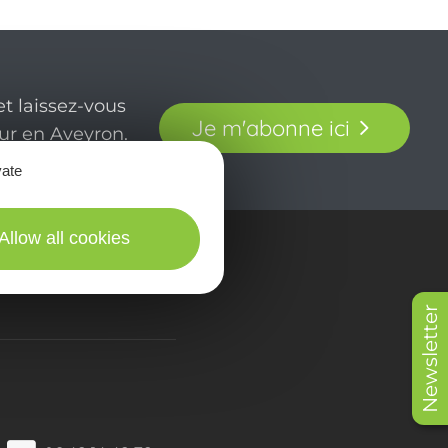
t laissez-vous
Je m'abonne ici
our en Aveyron.
vate
Allow all cookies
in picturES
Newsletter