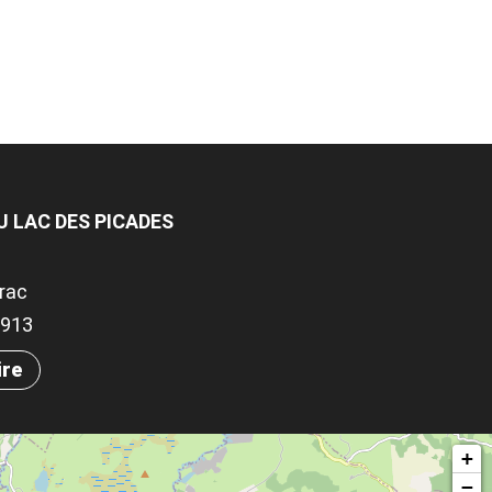
U LAC DES PICADES
rac
.9913
ire
+
−