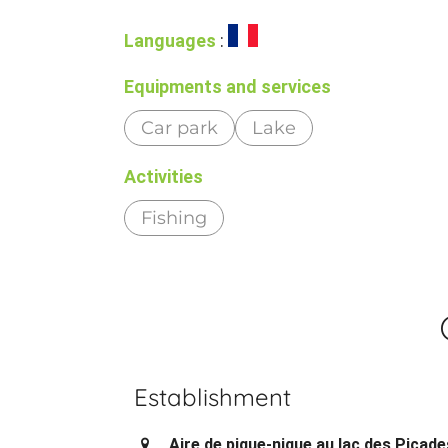
Languages
:
Equipments and services
Car park
Lake
Activities
Fishing
Establishment
Aire de pique-nique au lac des Picade