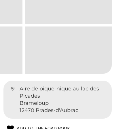
Aire de pique-nique au lac des
Picades
Brameloup
12470 Prades-d'Aubrac
ADD TO THE ROAD BOOK