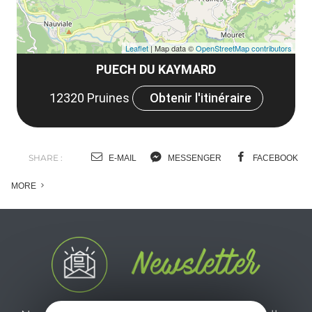
Leaflet
| Map data ©
OpenStreetMap contributors
PUECH DU KAYMARD
12320 Pruines
Obtenir l'itinéraire
SHARE :
E-MAIL
MESSENGER
FACEBOOK
MORE