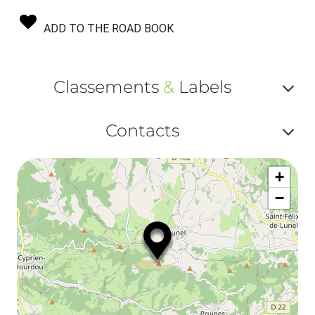
ADD TO THE ROAD BOOK
Classements
&
Labels
Af
Contacts
ou
Af
ma
+
ou
le
−
ma
la
le
co