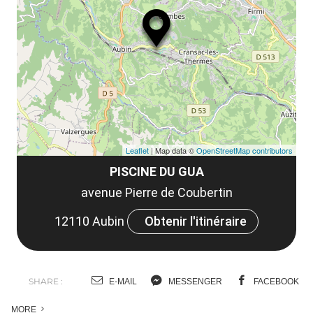
ma
ou
le
et
co
tar
Leaflet
| Map data ©
OpenStreetMap contributors
PISCINE DU GUA
avenue Pierre de Coubertin
12110 Aubin
Obtenir l'itinéraire
SHARE :
E-MAIL
MESSENGER
FACEBOOK
MORE