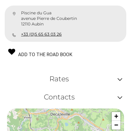
Piscine du Gua
avenue Pierre de Coubertin
12110 Aubin
+33 (0)5 65 63 03 26
ADD TO THE ROAD BOOK
Rates
Af
Contacts
ou
Af
ma
+
ou
le
−