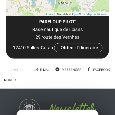
Leaflet
| Map data ©
OpenStreetMap contributors
PARELOUP PILOT'
Base nautique de Loisirs
29 route des Vernhes
12410 Salles-Curan
Obtenir l'itinéraire
SHARE :
E-MAIL
MESSENGER
FACEBOOK
MORE