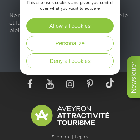
This site uses cookies and gives you control
over what you want to activate
Ne manquez pas notre newsletter mensuelle
et laissez-vous inspirer pour profiter
Allow all cookies
pleinement de votre séjour en Aveyron.
Personalize
Je m'abonne ici
Deny all cookies
Newsletter
Sitemap
Legals