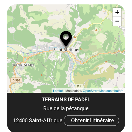
Af
ma
+
ou
le
−
ma
ou
le
et
co
tar
Leaflet
| Map data ©
OpenStreetMap contributors
TERRAINS DE PADEL
Rue de la pétanque
12400 Saint-Affrique
Obtenir l'itinéraire