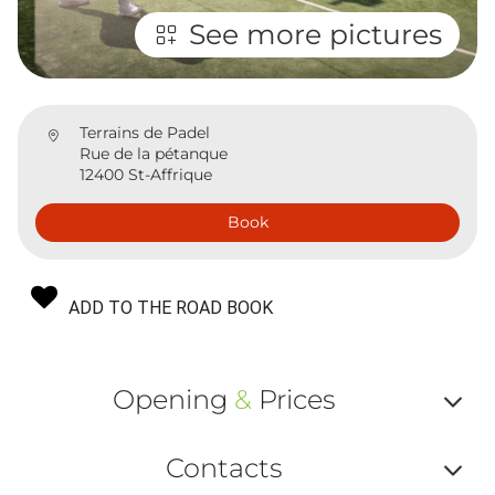
See more pictures
Terrains de Padel
Rue de la pétanque
12400 St-Affrique
Book
ADD TO THE ROAD BOOK
Opening
&
Prices
Af
Contacts
ou