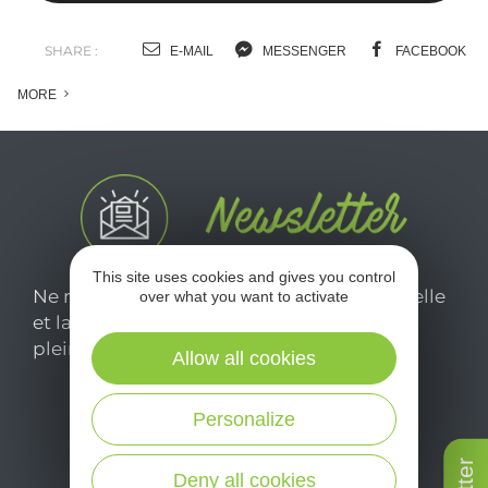
SHARE :
E-MAIL
MESSENGER
FACEBOOK
MORE
This site uses cookies and gives you control
Ne manquez pas notre newsletter mensuelle
over what you want to activate
et laissez-vous inspirer pour profiter
pleinement de votre séjour en Aveyron.
Allow all cookies
Personalize
Je m'abonne ici
Deny all cookies