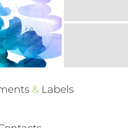
ements
&
Labels