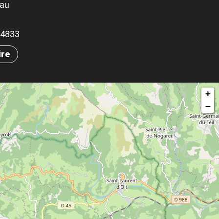
eau
.94833
ire
+
−