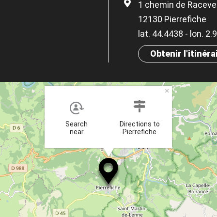
1 chemin de Racev
12130 Pierrefiche
lat. 44.4438 - lon. 2
Obtenir l'itinéra
×
Search
Directions to
near
Pierrefiche