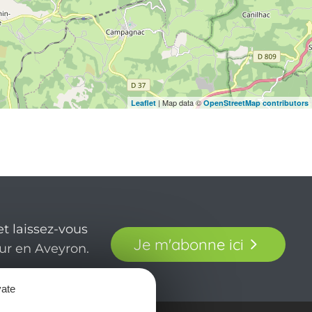
| Map data ©
Leaflet
OpenStreetMap contributors
t laissez-vous
Je m'abonne ici
our en Aveyron.
vate