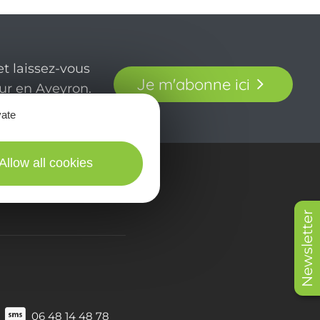
t laissez-vous
Je m'abonne ici
our en Aveyron.
vate
Allow all cookies
in picturES
Newsletter
06 48 14 48 78