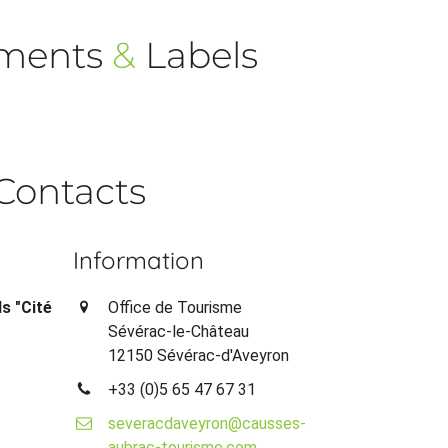
ements
&
Labels
Contacts
Information
s "Cité
Office de Tourisme
Sévérac-le-Château
12150 Sévérac-d'Aveyron
+33 (0)5 65 47 67 31
severacdaveyron@causses-
aubrac-tourisme.com