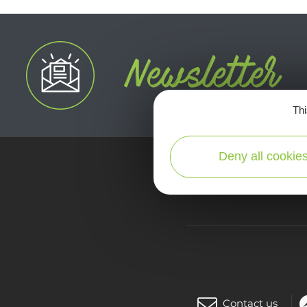
Thi
Deny all cookie
map
Contact us