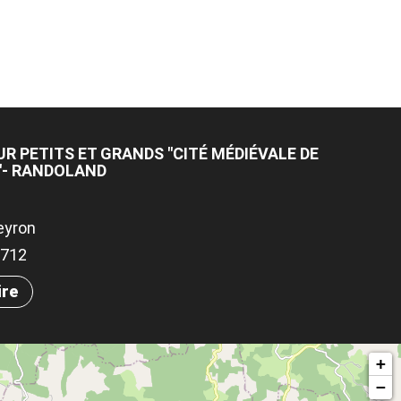
R PETITS ET GRANDS "CITÉ MÉDIÉVALE DE
"- RANDOLAND
eyron
.0712
ire
+
−