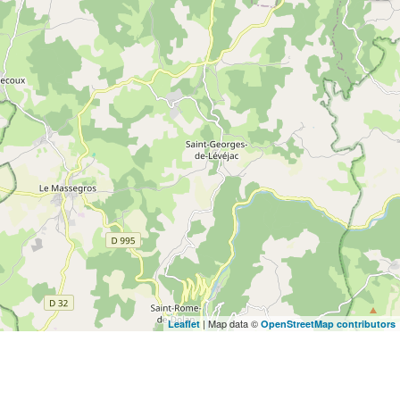
| Map data ©
Leaflet
OpenStreetMap contributors