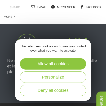
SHARE :
E-MAIL
MESSENGER
FACEBOOK
MORE
This site uses cookies and gives you control
over what you want to activate
Ne manquez pas notre newsletter mensuelle
Allow all cookies
et laissez-vous inspirer pour profiter
pleinement de votre séjour en Aveyron.
Personalize
Je m'abonne ici
Deny all cookies