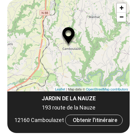
Af
ma
+
ou
le
−
ma
la
le
co
Leaflet
| Map data ©
OpenStreetMap contributors
JARDIN DE LA NAUZE
193 route de la Nauze
12160 Camboulazet
Obtenir l'itinéraire