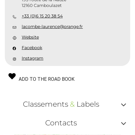
12160 Camboulazet
+33 (0)6 15 20 38 54
lacombe-laurence@orange.fr
Website
Facebook
Instagram
ADD TO THE ROAD BOOK
Classements
&
Labels
Af
Contacts
ou