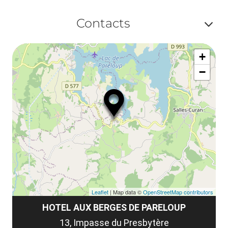
ou
le
Af
ma
Contacts
la
ou
le
Af
ma
la
+
ou
le
−
ma
ou
le
et
co
tar
Leaflet
| Map data ©
OpenStreetMap contributors
HOTEL AUX BERGES DE PARELOUP
13, Impasse du Presbytère