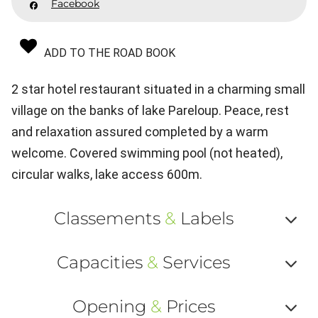
Facebook
ADD TO THE ROAD BOOK
2 star hotel restaurant situated in a charming small
village on the banks of lake Pareloup. Peace, rest
and relaxation assured completed by a warm
welcome. Covered swimming pool (not heated),
circular walks, lake access 600m.
Classements
&
Labels
Af
Capacities
&
Services
ou
Af
ma
Opening
&
Prices