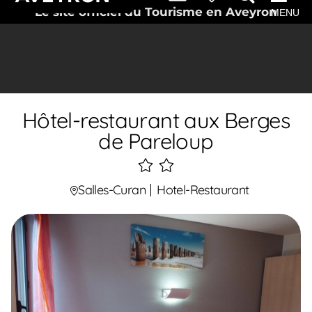
Le site officiel du Tourisme en Aveyron
MENU
Hôtel-restaurant aux Berges
de Pareloup
2
étoiles
Salles-Curan
Hotel-Restaurant