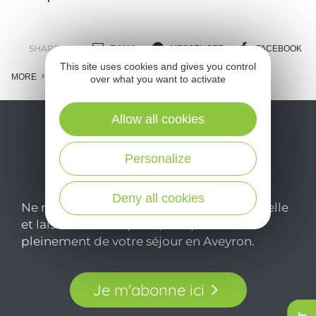
SHARE :
E-MAIL
MESSENGER
FACEBOOK
This site uses cookies and gives you control
MORE
over what you want to activate
Allow all cookies
Personalize
Deny all cookies
Ne manquez pas notre newsletter mensuelle
et laissez-vous inspirer pour profiter
pleinement de votre séjour en Aveyron.
Je m'abonne ici