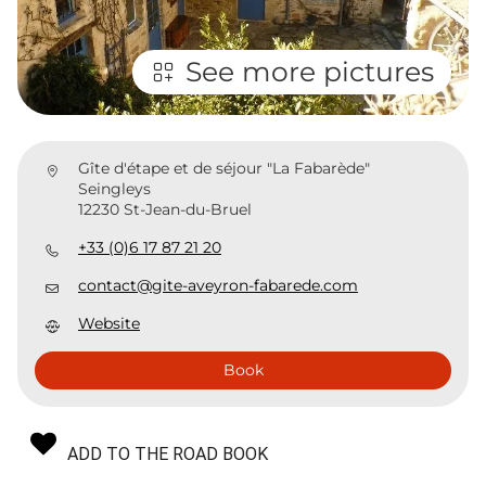
See more pictures
Gîte d'étape et de séjour "La Fabarède"
Seingleys
12230 St-Jean-du-Bruel
+33 (0)6 17 87 21 20
contact@gite-aveyron-fabarede.com
Website
Book
ADD TO THE ROAD BOOK