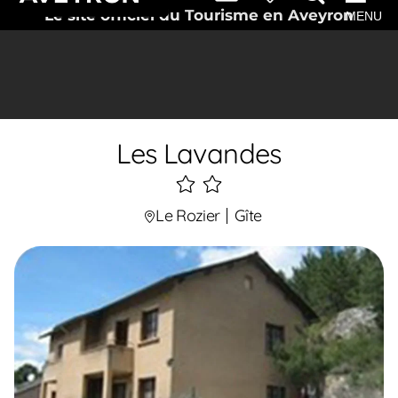
Le site officiel du Tourisme en Aveyron
MENU
Les Lavandes
2
étoiles
Le Rozier
Gîte