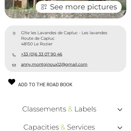
See more pictures
Gîte les Lavandes de Capluc - Les lavandes
Route de Capluc
48150 Le Rozier
+33 (0)6 33 07 90 46
anny.montginoux12@gmail.com
ADD TO THE ROAD BOOK
Classements
&
Labels
Af
Capacities
&
Services