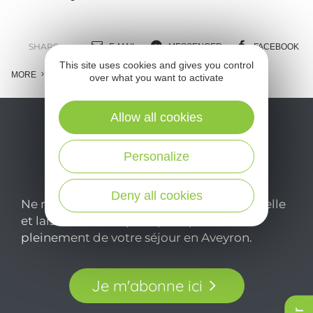
SHARE :
E-MAIL
MESSENGER
FACEBOOK
This site uses cookies and gives you control
MORE
over what you want to activate
Allow all cookies
Personalize
Deny all cookies
Ne manquez pas notre newsletter mensuelle
et laissez-vous inspirer pour profiter
pleinement de votre séjour en Aveyron.
Je m'abonne ici