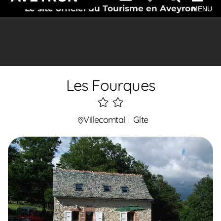
Le site officiel du Tourisme en Aveyron
MENU
Les Fourques
2
étoiles
Villecomtal
Gîte