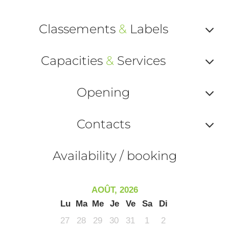
Classements
&
Labels
Af
Capacities
&
Services
ou
Af
ma
Opening
ou
le
Af
ma
Contacts
la
ou
le
Af
ma
Availability / booking
la
ou
le
ma
ou
AOÛT, 2026
le
Lu
Ma
Me
Je
Ve
Sa
Di
et
co
27
28
29
30
31
1
2
tar