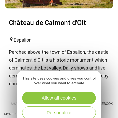
Château de Calmont d'Olt
Espalion
Perched above the town of Espalion, the castle
of Calmont d'Olt is a historic monument which
dominates the Lot valley. Daily shows and live
demonstrations with siege machines everyday
This site uses cookies and gives you control
over what you want to activate
during the summer holidays.
Allow all cookies
SHARE :
E-MAIL
MESSENGER
FACEBOOK
Personalize
MORE