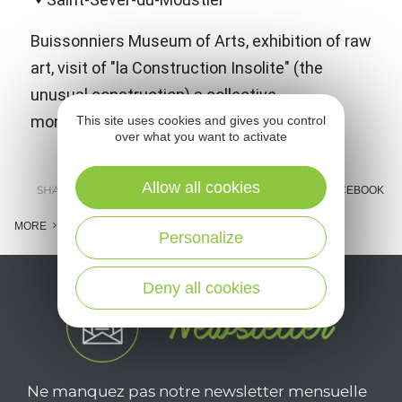
Buissonniers Museum of Arts, exhibition of raw
art, visit of "la Construction Insolite" (the
unusual construction) a collective
monumental work.
This site uses cookies and gives you control
over what you want to activate
Allow all cookies
SHARE :
E-MAIL
MESSENGER
FACEBOOK
MORE
Personalize
Deny all cookies
Ne manquez pas notre newsletter mensuelle