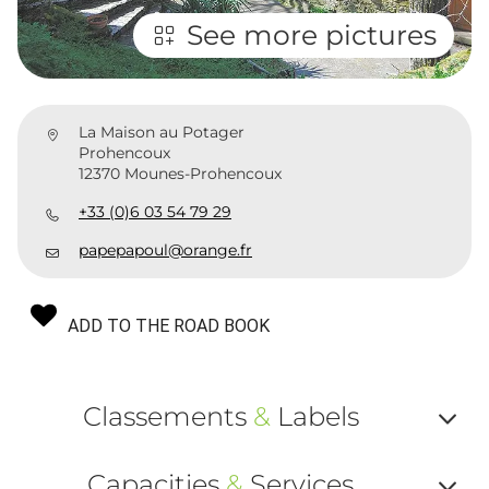
See more pictures
La Maison au Potager
Prohencoux
12370 Mounes-Prohencoux
+33 (0)6 03 54 79 29
papepapoul@orange.fr
ADD TO THE ROAD BOOK
Classements
&
Labels
Af
Capacities
&
Services