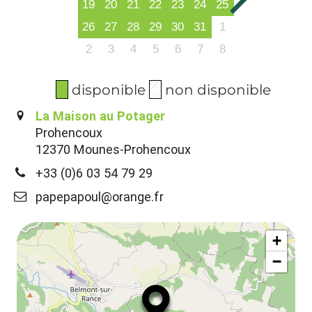
19
20
21
22
23
24
25
26
27
28
29
30
31
1
2
3
4
5
6
7
8
disponible
non disponible
La Maison au Potager
Prohencoux
12370 Mounes-Prohencoux
+33 (0)6 03 54 79 29
papepapoul@orange.fr
+
−