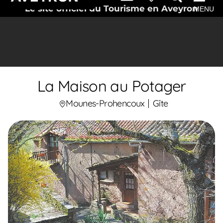
Le site officiel du Tourisme en Aveyron
MENU
La Maison au Potager
Mounes-Prohencoux
Gîte