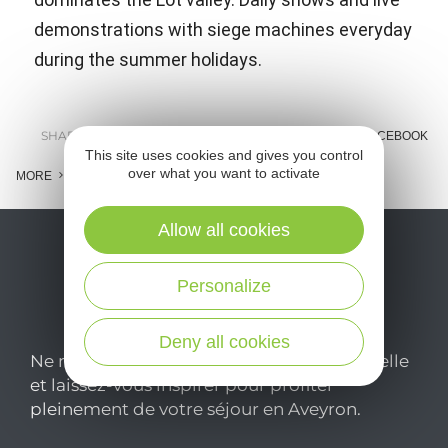
demonstrations with siege machines everyday
during the summer holidays.
SHARE :
E-MAIL
MESSENGER
FACEBOOK
This site uses cookies and gives you control
over what you want to activate
MORE
Allow all cookies
Personalize
Deny all cookies
Ne manquez pas notre newsletter mensuelle
et laissez-vous inspirer pour profiter
pleinement de votre séjour en Aveyron.