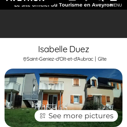
Le site officiel du Tourisme en Aveyron
MENU
Isabelle Duez
Saint-Geniez-d'Olt-et-d'Aubrac
Gîte
See more pictures