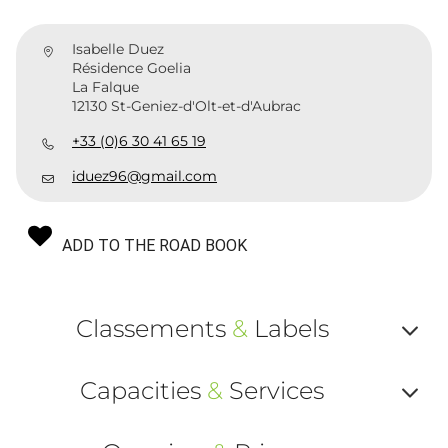
Isabelle Duez
Résidence Goelia
La Falque
12130 St-Geniez-d'Olt-et-d'Aubrac
+33 (0)6 30 41 65 19
iduez96@gmail.com
ADD TO THE ROAD BOOK
Classements
&
Labels
Af
Capacities
&
Services
ou
Af
ma