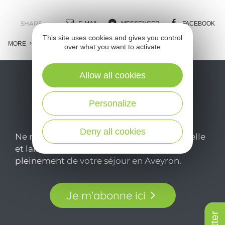
SHARE :
E-MAIL
MESSENGER
FACEBOOK
This site uses cookies and gives you control
MORE
over what you want to activate
Allow all cookies
Personalize
Deny all cookies
Ne manquez pas notre newsletter mensuelle
et laissez-vous inspirer pour profiter
pleinement de votre séjour en Aveyron.
Je m'abonne ici