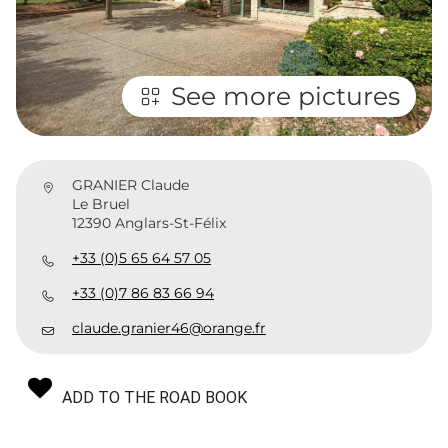
See more pictures
GRANIER Claude
Le Bruel
12390 Anglars-St-Félix
+33 (0)5 65 64 57 05
+33 (0)7 86 83 66 94
claude.granier46@orange.fr
ADD TO THE ROAD BOOK