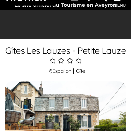
Le site officiel du Tourisme en Aveyron
MENU
Gîtes Les Lauzes - Petite Lauze
4
étoiles
Espalion
Gîte