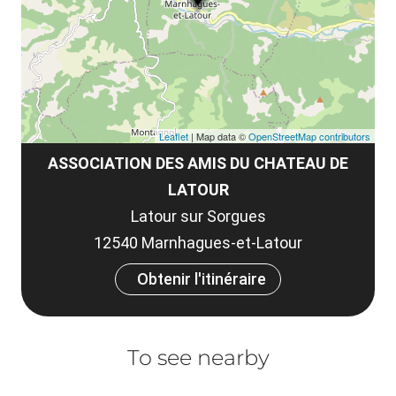
co
tar
Leaflet
| Map data ©
OpenStreetMap contributors
ASSOCIATION DES AMIS DU CHATEAU DE
LATOUR
Latour sur Sorgues
12540 Marnhagues-et-Latour
Obtenir l'itinéraire
To see nearby