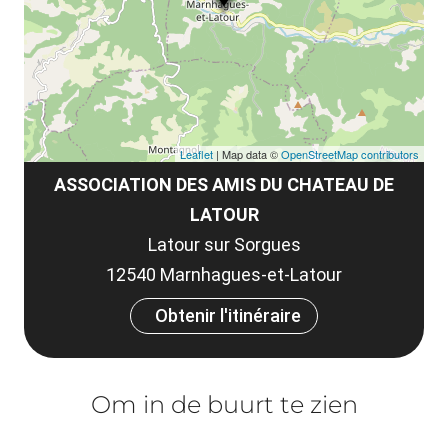
co
tar
Leaflet
| Map data ©
OpenStreetMap contributors
ASSOCIATION DES AMIS DU CHATEAU DE
LATOUR
Latour sur Sorgues
12540 Marnhagues-et-Latour
Obtenir l'itinéraire
Om in de buurt te zien